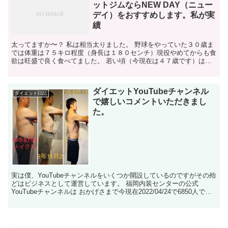
ットジムならNEW DAY（ニュー
デイ）をおすすめします。私が実
績
太ってますか〜？ 私は相当太りました。 野球をやっていた３０歳ま
では体重は７５キロ程度（身長は１８０センチ）現役やめてからも食
欲は旺盛で良く食べてました。 若い頃（今現在は４７歳です）は、
吐きそうになるくらい毎日毎日毎食毎食食べてました（笑...
ダイエットYouTubeチャンネル
ダイエット日記
で嬉しいコメントいただきまし
た。
実は僕、YouTubeチャンネルをいくつか開設しているのですがその殆
どはビジネスとして運営しています。 福岡内装センターの公式
YouTubeチャンネルは おかげさまで今現在2022/04/24で6850人で
す。 福岡内装センター株式会社の公...