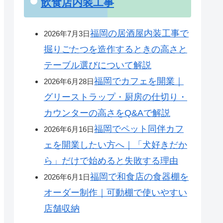
飲食店内装工事
福岡の居酒屋内装工事で
2026年7月3日
掘りごたつを造作するときの高さと
テーブル選びについて解説
福岡でカフェを開業｜
2026年6月28日
グリーストラップ・厨房の仕切り・
カウンターの高さをQ&Aで解説
福岡でペット同伴カフ
2026年6月16日
ェを開業したい方へ｜「犬好きだか
ら」だけで始めると失敗する理由
福岡で和食店の食器棚を
2026年6月1日
オーダー制作｜可動棚で使いやすい
店舗収納