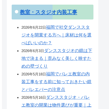
教室・スタジオ内装工事
福岡で社交ダンススタ
2026年6月22日
ジオを開業する方へ｜床材は何を選
べばいいのか？
ダンススタジオの鏡は下
2026年6月3日
地で決まる｜歪みなく美しく映すた
めの壁づくり
福岡でバレエ教室の内
2026年5月18日
装工事をする前に知っておきたい鏡
とバレエバーの注意点
ダンススタジオ・バレ
2026年5月16日
エ教室の開業は物件選びが重要｜上