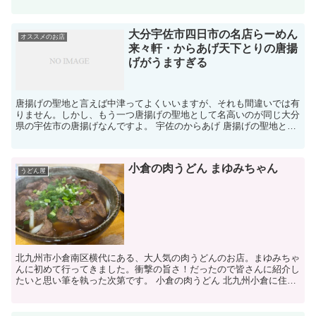
他の中華料理店とは一風違った感じなんです。 って言う...
大分宇佐市四日市の名店らーめん
オススメのお店
来々軒・からあげ天下とりの唐揚
げがうますぎる
唐揚げの聖地と言えば中津ってよくいいますが、それも間違いでは有
りません。しかし、もう一つ唐揚げの聖地として名高いのが同じ大分
県の宇佐市の唐揚げなんですよ。 宇佐のからあげ 唐揚げの聖地とし
て名高い中津の唐揚げですが 中津市の隣の宇佐市も引け...
小倉の肉うどん まゆみちゃん
うどん屋
北九州市小倉南区横代にある、大人気の肉うどんのお店。まゆみちゃ
んに初めて行ってきました。衝撃の旨さ！だったので皆さんに紹介し
たいと思い筆を執った次第です。 小倉の肉うどん 北九州小倉に住ん
でいる方々にとっては、この写真は当たり前の光景でしょ...